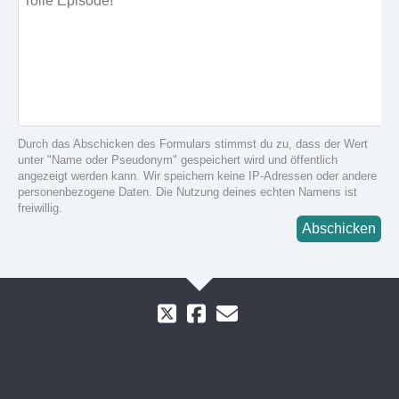
Durch das Abschicken des Formulars stimmst du zu, dass der Wert
unter "Name oder Pseudonym" gespeichert wird und öffentlich
angezeigt werden kann. Wir speichern keine IP-Adressen oder andere
personenbezogene Daten. Die Nutzung deines echten Namens ist
freiwillig.
Abschicken