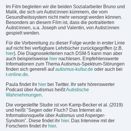
Im Film begleiten wir die beiden Sozialarbeiter Bruno und
Malik, die sich um Autist:innen kümmern, die vom
Gesundheitssystem nicht mehr versorgt werden können.
Besonders an diesem Film ist, dass die portraitierten
Autist:innen, u.a. Joseph und Valentin, von Autist:innen
gespielt werden.
Für die Vorbereitung zu dieser Folge wurde in erster Linie
auf nicht frei verfügbare Lehrbücher zurückgegriffen (z.B.
hier
). Die Diagnosekriterien nach DSM-5 kann man aber
auch beispielsweise
hier
nachlesen. Empfehlenswerte
Informationen zum Thema Autismus-Spektrum-Störungen
finden sich generell auf
autismus-kultur.de
oder auch bei
t-online.de
.
Paula findet ihr
hier
bei Twitter. Ihr sehr hörenswerter
Podcast über Autismus heißt
Autistische
Wahrnehmungen
.
Die vorgestellte Studie ist von Kamp-Becker et al. (2019)
und heißt "Segen oder Fluch? Das Internet als
Informationsquelle über Autismus und Asperger-
Syndrom". Diese findet ihr
hier
. Das Interview mit der
Forscherin findet ihr
hier
.