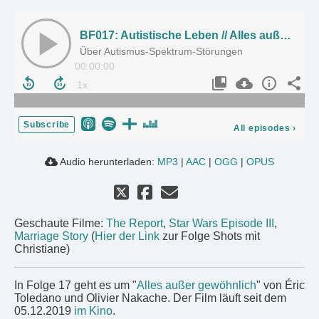
BF017: Autistische Leben // Alles außer gewöhnlich
Über Autismus-Spektrum-Störungen
00:00:00
Subscribe
All episodes
›
Audio herunterladen:
MP3
|
AAC
|
OGG
|
OPUS
Geschaute Filme:
The Report
,
Star Wars Episode III
,
Marriage Story
(
Hier der Link
zur Folge Shots mit
Christiane)
In Folge 17 geht es um "
Alles außer gewöhnlich
" von Éric
Toledano und Olivier Nakache. Der Film läuft seit dem
05.12.2019
im Kino
.