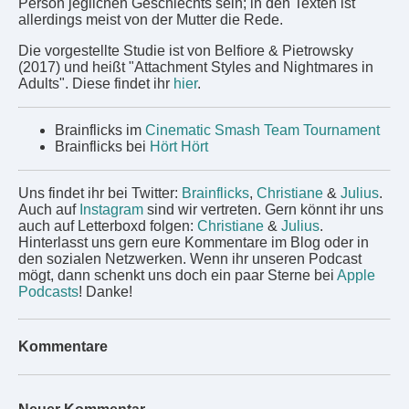
Person jeglichen Geschlechts sein; in den Texten ist
allerdings meist von der Mutter die Rede.
Die vorgestellte Studie ist von Belfiore & Pietrowsky
(2017) und heißt "Attachment Styles and Nightmares in
Adults". Diese findet ihr
hier
.
Brainflicks im
Cinematic Smash Team Tournament
Brainflicks bei
Hört Hört
Uns findet ihr bei Twitter:
Brainflicks
,
Christiane
&
Julius
.
Auch auf
Instagram
sind wir vertreten. Gern könnt ihr uns
auch auf Letterboxd folgen:
Christiane
&
Julius
.
Hinterlasst uns gern eure Kommentare im Blog oder in
den sozialen Netzwerken. Wenn ihr unseren Podcast
mögt, dann schenkt uns doch ein paar Sterne bei
Apple
Podcasts
! Danke!
Kommentare