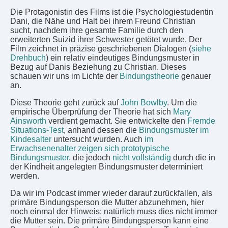
Die Protagonistin des Films ist die Psychologiestudentin
Dani, die Nähe und Halt bei ihrem Freund Christian
sucht, nachdem ihre gesamte Familie durch den
erweiterten Suizid ihrer Schwester getötet wurde. Der
Film zeichnet in präzise geschriebenen Dialogen (
siehe
Drehbuch
) ein relativ eindeutiges Bindungsmuster in
Bezug auf Danis Beziehung zu Christian. Dieses
schauen wir uns im Lichte der
Bindungstheorie
genauer
an.
Diese Theorie geht zurück auf
John Bowlby
. Um die
empirische Überprüfung der Theorie hat sich
Mary
Ainsworth
verdient gemacht. Sie entwickelte den
Fremde
Situations-Test
, anhand dessen die
Bindungsmuster im
Kindesalter
untersucht wurden. Auch
im
Erwachsenenalter zeigen sich prototypische
Bindungsmuster
, die jedoch
nicht vollständig
durch die in
der Kindheit angelegten Bindungsmuster determiniert
werden.
Da wir im Podcast immer wieder darauf zurückfallen, als
primäre Bindungsperson die Mutter abzunehmen, hier
noch einmal der Hinweis: natürlich muss dies nicht immer
die Mutter sein. Die primäre Bindungsperson kann eine