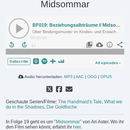
Midsommar
BF019: Beziehungsalbträume // Midsommar
Über Bindungsmuster im Kindes- und Erwachsenenalter
00:00:00
Subscribe
All episodes
›
Audio herunterladen:
MP3
|
AAC
|
OGG
|
OPUS
Geschaute Serien/Filme:
The Handmaid's Tale
,
What we
do in the Shadows
,
Die Goldfische
In Folge 19 geht es um "
Midsommar
" von Ari Aster. Wo ihr
den Film sehen könnt, erfahrt ihr
hier
.