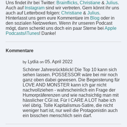
Uns findet ihr bei Twitter:
Brainflicks
,
Christiane
&
Julius
.
Auch auf
Instagram
sind wir vertreten. Gern könnt ihr uns
auch auf Letterboxd folgen:
Christiane
&
Julius
.
Hinterlasst uns gern eure Kommentare im
Blog
oder in
den sozialen Netzwerken. Wenn ihr unseren Podcast
mögt, dann schenkt uns doch ein paar Sterne bei
Apple
Podcasts/iTunes
! Danke!
Kommentare
Lydia
05. April 2022
by
on
Schöner Jahresrückblick! Die Top 10 kann sich
sehen lassen. POSSESSOR wäre bei mir noch
ganz oben dabei gewesen. Die Begeisterung für
LOVE AND MONSTER kann ich gar nicht
nachvollziehen - wahrscheinlich ein Frage der
Humorpräferenzen und wie nachsichtig man mit
hässlicher CGI ist. Für I CARE A LOT habe ich
viel übrig. Tolle Kapitalismus-Satire, die nicht
weniger hart ist, nur weil die Protagonistin auch
ein bisschen menschlich sein darf.