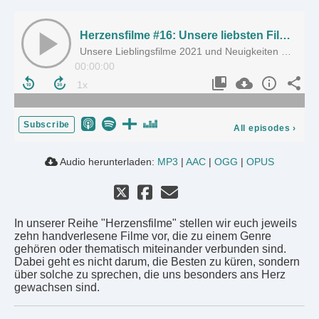
Herzensfilme #16: Unsere liebsten Filme 2021
Unsere Lieblingsfilme 2021 und Neuigkeiten aus dem Brainflicks Extended Universe
00:00:00
Subscribe
All episodes
›
Audio herunterladen:
MP3
|
AAC
|
OGG
|
OPUS
In unserer Reihe "Herzensfilme" stellen wir euch jeweils
zehn handverlesene Filme vor, die zu einem Genre
gehören oder thematisch miteinander verbunden sind.
Dabei geht es nicht darum, die Besten zu küren, sondern
über solche zu sprechen, die uns besonders ans Herz
gewachsen sind.