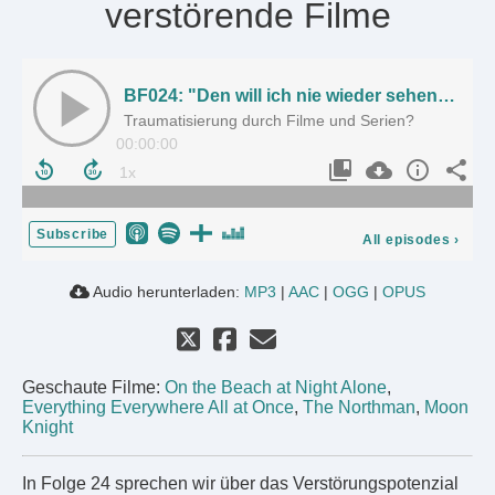
verstörende Filme
BF024: "Den will ich nie wieder sehen!" // Über verstörende Filme
Traumatisierung durch Filme und Serien?
00:00:00
Subscribe
All episodes
›
Audio herunterladen:
MP3
|
AAC
|
OGG
|
OPUS
Geschaute Filme:
On the Beach at Night Alone
,
Everything Everywhere All at Once
,
The Northman
,
Moon
Knight
In Folge 24 sprechen wir über das Verstörungspotenzial