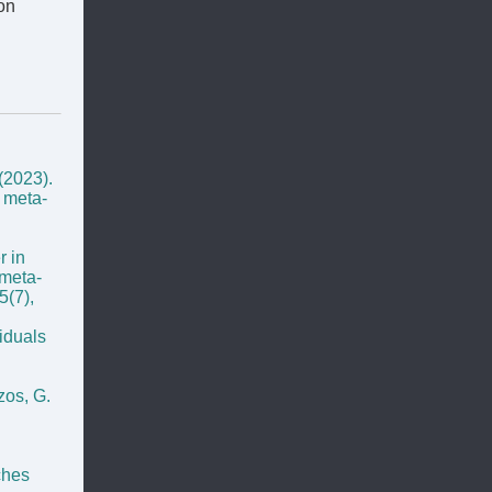
on
(2023).
 meta-
r in
 meta-
5(7),
iduals
zos, G.
ches