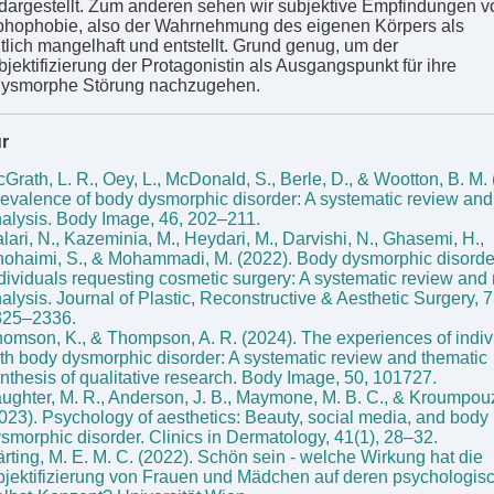
dargestellt. Zum anderen sehen wir subjektive Empfindungen v
hophobie, also der Wahrnehmung des eigenen Körpers als
tlich mangelhaft und entstellt. Grund genug, um der
bjektifizierung der Protagonistin als Ausgangspunkt für ihre
dysmorphe Störung nachzugehen.
ur
Grath, L. R., Oey, L., McDonald, S., Berle, D., & Wootton, B. M. 
evalence of body dysmorphic disorder: A systematic review and
alysis. Body Image, 46, 202–211.
lari, N., Kazeminia, M., Heydari, M., Darvishi, N., Ghasemi, H.,
ohaimi, S., & Mohammadi, M. (2022). Body dysmorphic disorde
dividuals requesting cosmetic surgery: A systematic review and
alysis. Journal of Plastic, Reconstructive & Aesthetic Surgery, 7
325–2336.
omson, K., & Thompson, A. R. (2024). The experiences of indiv
th body dysmorphic disorder: A systematic review and thematic
nthesis of qualitative research. Body Image, 50, 101727.
ughter, M. R., Anderson, J. B., Maymone, M. B. C., & Kroumpou
023). Psychology of aesthetics: Beauty, social media, and body
smorphic disorder. Clinics in Dermatology, 41(1), 28–32.
rting, M. E. M. C. (2022). Schön sein - welche Wirkung hat die
jektifizierung von Frauen und Mädchen auf deren psychologis