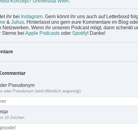
lbst-Konzept? Universität Wien.
et ihr bei
Instagram
. Gern könnt ihr uns auch auf Letterboxd fol
ane
&
Julius
. Hinterlasst uns gern eure Kommentare im Blog ode
n Netzwerken. Wenn ihr unseren Podcast mögt, dann schenkt u
r Sterne bei
Apple Podcasts
oder
Spotify
! Danke!
ntare
Kommentar
der Pseudonym
 oder Pseudonym (wird öffentlich angezeigt)
tar
ns 10 Zeichen