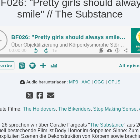
F026: "Pretty girls should alwa
smile" // The Substance
BF026: "Pretty girls should always smile" // The Substance
Über Objektifizierung und Körperdysmorphe Störung
00:00:00
cribe
All epis
Audio herunterladen:
MP3
|
AAC
|
OGG
|
OPUS
ute Filme:
The Holdovers
,
The Bikeriders
,
Stop Making Sense
,
e 26 sprechen wir über Coralie Fargeats "
The Substance
" aus 2
uell bestechende Film ist Body Horror im doppelten Sinne: Zum
 expliziten Szenen die Dekonstruktion von Körpern sowie brachi