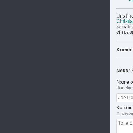
Se
Uns find
Christi
soziale
ein paa
Komme
Neuer 
Name o
Dein Name
Kommen
Mindeste