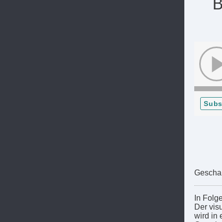
B
Subs
Gescha
In Folg
Der vis
wird in