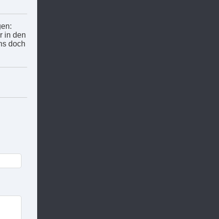
gen:
r in den
ns doch