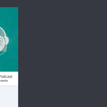
Podcast
swerte