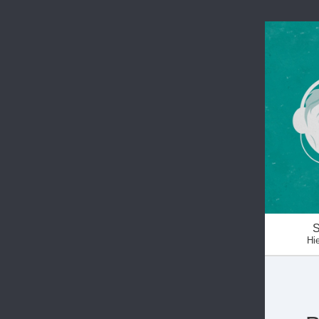
S
Hie