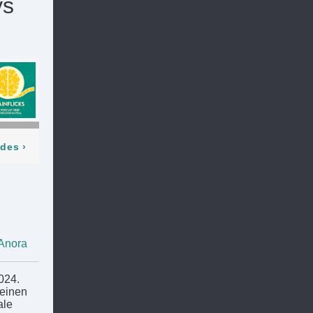
ys
odes
›
Anora
024.
 einen
ale