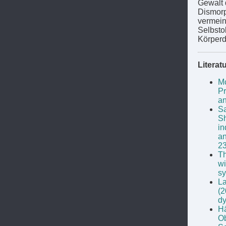
Gewalt 
Dismorp
vermein
Selbsto
Körper
Literat
Mc
Pr
an
Sa
Sh
in
an
2
Th
wi
sy
La
(2
dy
Hä
Ob